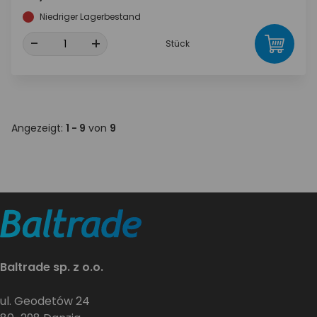
Niedriger Lagerbestand
-
+
Stück
Angezeigt:
1 - 9
von
9
Baltrade sp. z o.o.
ul. Geodetów 24