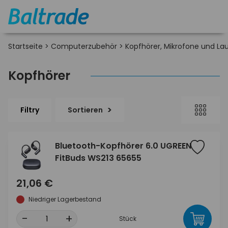
Startseite
>
Computerzubehör
>
Kopfhörer, Mikrofone und La
Kopfhörer
Filtry
Sortieren
Bluetooth-Kopfhörer 6.0 UGREEN
FitBuds WS213 65655
21,06 €
Niedriger Lagerbestand
-
+
Stück