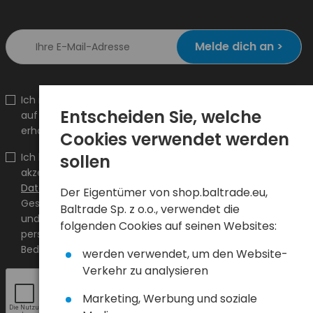
Melde dich an >
Ich möchte Informationen über Neuheiten und Aktionen
Entscheiden Sie, welche
auf shop.baltrade.eu an die angegebene E-Mail-Adresse
erhalten.
Cookies verwendet werden
Ich bestätige, dass ich den Inhalt gelesen habe und ihn
sollen
akzeptiere
Allgemeine Geschäftsbedingungen
und
Datenschutzrichtlinie
und ich akzeptiere die Allgemeinen
Der Eigentümer von shop.baltrade.eu,
Geschäftsbedingungen sowie die Datenschutzrichtlinie
Baltrade Sp. z o.o., verwendet die
und stimme der Verarbeitung meiner
folgenden Cookies auf seinen Websites:
personenbezogenen Daten zu den darin angegebenen
Bedingungen zu.
werden verwendet, um den Website-
Verkehr zu analysieren
Marketing, Werbung und soziale