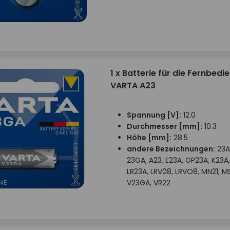
1 x Batterie für die Fernbedi
VARTA A23
Spannung [V]:
12.0
Durchmesser [mm]:
10.3
Höhe [mm]:
28.5
andere Bezeichnungen:
23A,
23GA, A23, E23A, GP23A, K23A,
LR23A, LRV08, LRVO8, MN21, MS
V23GA, VR22