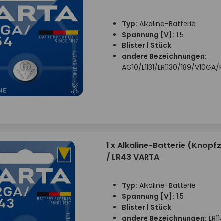
Typ:
Alkaline-Batterie
Spannung [V]:
1.5
Blister 1 Stück
andere Bezeichnungen:
AG10/L1131/LR1130/189/V10G
1 x Alkaline-Batterie (Knopfz
/ LR43 VARTA
Typ:
Alkaline-Batterie
Spannung [V]:
1.5
Blister 1 Stück
andere Bezeichnungen:
LR11