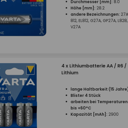
Durchmesser [mm]:
8.0
Höhe [mm]:
28.2
andere Bezeichnungen:
27A,
812, EL812, G27A, GP27A, L828
V27A
4 x Lithiumbatterie AA / R6 /
Lithium
lange Haltbarkeit (15 Jahre
Blister 4 Stück
arbeiten bei Temperaturen
bis +60°C
Kapazität
[mAh]:
2900