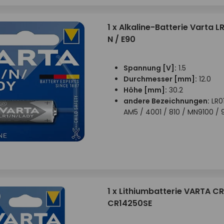
1 x Alkaline-Batterie Varta LR
N / E90
Spannung [V]:
1.5
Durchmesser [mm]:
12.0
Höhe [mm]:
30.2
andere Bezeichnungen:
LR01
AM5 / 4001 / 810 / MN9100 / 
1 x Lithiumbatterie VARTA CR
CR14250SE