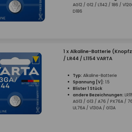
AG12 / G12 / L1142 / 186 / V1
D186
1 x Alkaline-Batterie (Knopfz
/ LR44 / L1154 VARTA
Typ:
Alkaline-Batterie
Spannung [V]:
1.5
Blister 1 Stück
andere Bezeichnungen:
LR11
AG13 / G13 / A76 / PX76A / 76
UL76A / V13GA / G13A