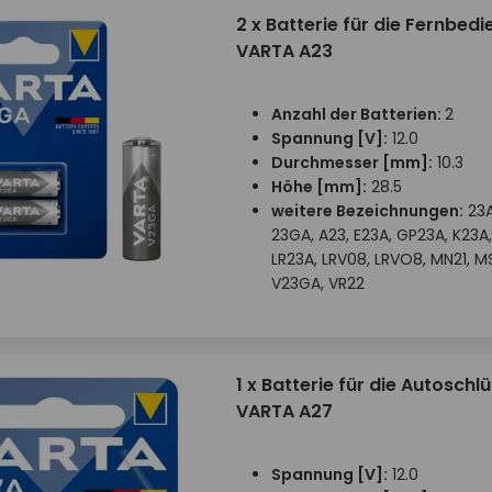
2 x Batterie für die Fernbed
VARTA A23
Anzahl der Batterien:
2
Spannung [V]:
12.0
Durchmesser [mm]:
10.3
Höhe [mm]:
28.5
weitere Bezeichnungen:
23A
23GA, A23, E23A, GP23A, K23A,
LR23A, LRV08, LRVO8, MN21, MS
V23GA, VR22
1 x Batterie für die Autoschlü
VARTA A27
Spannung [V]:
12.0