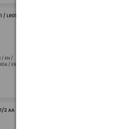
0,78 €
1 / LR01 /
 / KN /
910A / E90
Hoher Lagerbestand
-
-
+
+
Stück
1,98 €
1/2 AA