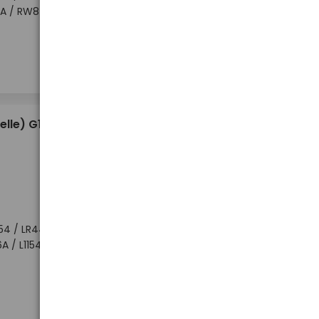
2GA / RW84 /
Hoher Lagerbestand
-
-
+
+
Stück
0,33 €
elle) G13
54 / LR44 /
A / L1154 /
Hoher Lagerbestand
-
-
+
+
Stück