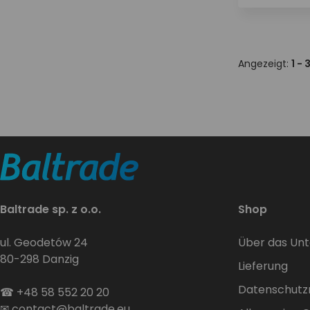
Angezeigt:
1 - 
Baltrade sp. z o.o.
Shop
ul. Geodetów 24
Über das Un
80-298 Danzig
Lieferung
Datenschutzri
☎
+48 58 552 20 20
✉
contact@baltrade.eu