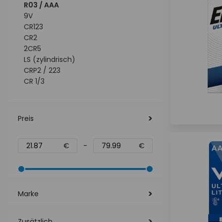
R03 / AAA
9V
CR123
CR2
2CR5
LS (zylindrisch)
CRP2 / 223
CR 1/3
Preis
€
-
€
Marke
Zusätzlich