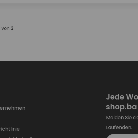
3
von
3
Jede Wo
shop.bal
ternehmen
Melden Sie si
Laufenden.
chtlinie