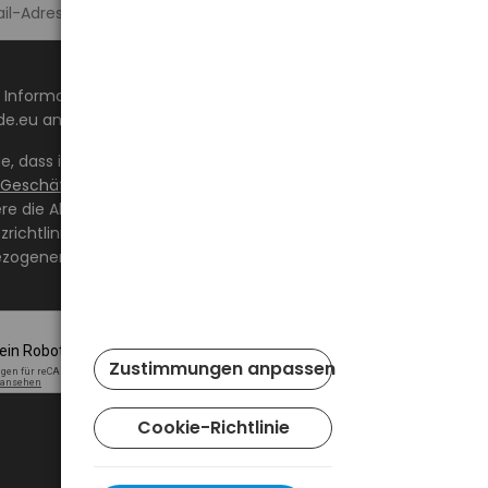
Melde dich an >
 Informationen über Neuheiten und Aktionen auf
de.eu an die angegebene E-Mail-Adresse erhalten.
ge, dass ich den Inhalt gelesen habe und ihn akzeptiere
 Geschäftsbedingungen
und
Datenschutzrichtlinie
und
ere die Allgemeinen Geschäftsbedingungen sowie die
richtlinie und stimme der Verarbeitung meiner
zogenen Daten zu den darin angegebenen Bedingungen
Zustimmungen anpassen
Cookie-Richtlinie