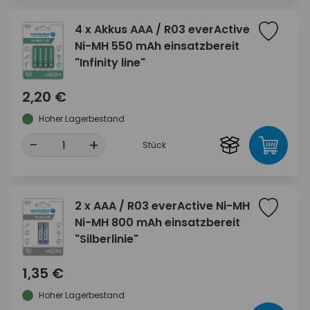
4 x Akkus AAA / R03 everActive
Ni-MH 550 mAh einsatzbereit
"Infinity line"
2,20 €
Hoher Lagerbestand
-
+
Stück
2 x AAA / R03 everActive Ni-MH
Ni-MH 800 mAh einsatzbereit
"Silberlinie"
1,35 €
Hoher Lagerbestand