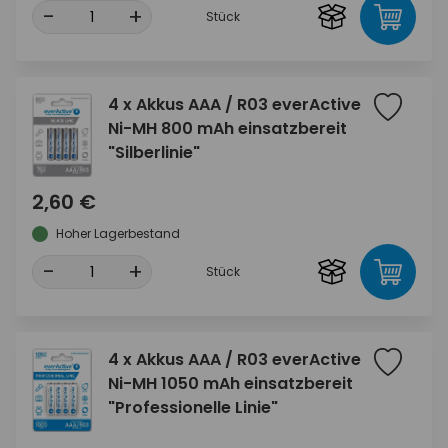
-
+
Stück
4 x Akkus AAA / R03 everActive
Ni-MH 800 mAh einsatzbereit
"Silberlinie"
2,60 €
Hoher Lagerbestand
-
+
Stück
4 x Akkus AAA / R03 everActive
Ni-MH 1050 mAh einsatzbereit
"Professionelle Linie"