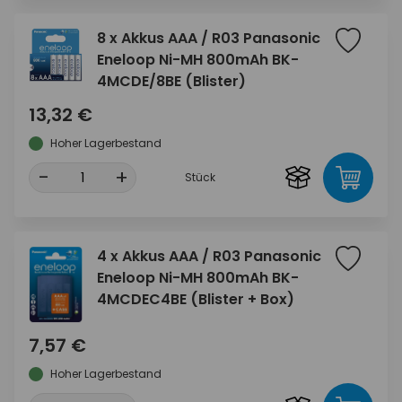
8 x Akkus AAA / R03 Panasonic
Eneloop Ni-MH 800mAh BK-
4MCDE/8BE (Blister)
13,32 €
Hoher Lagerbestand
-
+
Stück
4 x Akkus AAA / R03 Panasonic
Eneloop Ni-MH 800mAh BK-
4MCDEC4BE (Blister + Box)
7,57 €
Hoher Lagerbestand