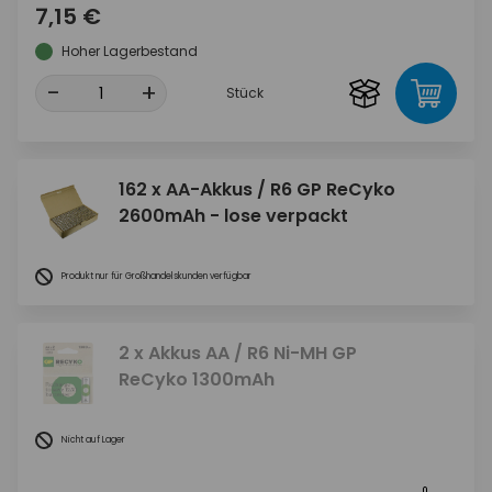
7,15 €
Hoher Lagerbestand
-
+
Stück
162 x AA-Akkus / R6 GP ReCyko
2600mAh - lose verpackt
Produkt nur für Großhandelskunden verfügbar
2 x Akkus AA / R6 Ni-MH GP
ReCyko 1300mAh
Nicht auf Lager