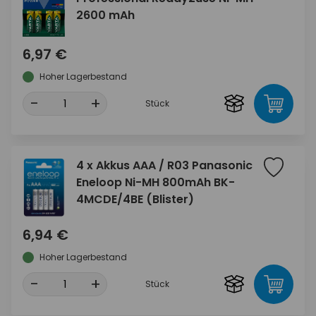
2600 mAh
6,97 €
Hoher Lagerbestand
-
+
Stück
4 x Akkus AAA / R03 Panasonic
Eneloop Ni-MH 800mAh BK-
4MCDE/4BE (Blister)
6,94 €
Hoher Lagerbestand
-
+
Stück