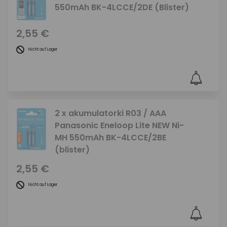
550mAh BK-4LCCE/2DE (Blister)
2,55 €
Nicht auf Lager
2 x akumulatorki R03 / AAA
Panasonic Eneloop Lite NEW Ni-
MH 550mAh BK-4LCCE/2BE
(blister)
2,55 €
Nicht auf Lager