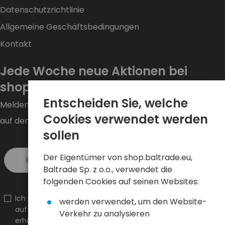
Datenschutzrichtlinie
Allgemeine Geschäftsbedingungen
Kontakt
Jede Woche neue Aktionen bei
shop.baltrade.eu!
Entscheiden Sie, welche
Melden Sie sich für den Newsletter an und bleiben Sie
Cookies verwendet werden
auf dem Laufenden.
sollen
Der Eigentümer von shop.baltrade.eu,
Melde dich an >
Baltrade Sp. z o.o., verwendet die
folgenden Cookies auf seinen Websites:
Ich möchte Informationen über Neuheiten und Aktionen
werden verwendet, um den Website-
auf shop.baltrade.eu an die angegebene E-Mail-Adresse
Verkehr zu analysieren
erhalten.