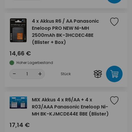
4 x Akkus R6 / AA Panasonic
Eneloop PRO NEW Ni-MH
2500mAh BK-3HCDEC4BE
(Blister + Box)
14,66 €
Hoher Lagerbestand
-
+
Stück
MIX Akkus 4 x R6/AA + 4 x
R03/AAA Panasonic Eneloop Ni-
MH BK-KJMCDE44E 8BE (Blister)
17,14 €