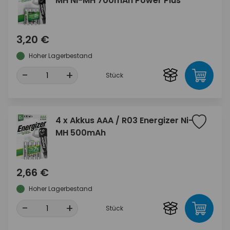
MH Ni-MH 700mAh Power Plus
3,20 €
Hoher Lagerbestand
-
+
Stück
4 x Akkus AAA / R03 Energizer Ni-
MH 500mAh
2,66 €
Hoher Lagerbestand
-
+
Stück