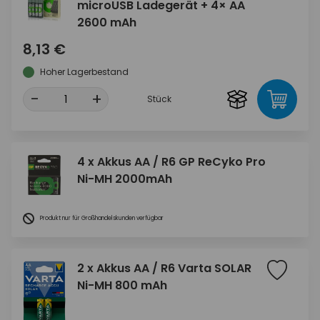
microUSB Ladegerät + 4× AA
2600 mAh
8,13 €
Hoher Lagerbestand
-
+
Stück
4 x Akkus AA / R6 GP ReCyko Pro
Ni-MH 2000mAh
Produkt nur für Großhandelskunden verfügbar
2 x Akkus AA / R6 Varta SOLAR
Ni-MH 800 mAh