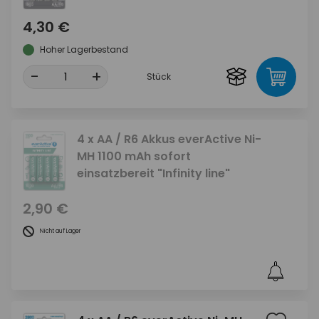
4,30 €
Hoher Lagerbestand
-
+
Stück
4 x AA / R6 Akkus everActive Ni-
MH 1100 mAh sofort
einsatzbereit "Infinity line"
2,90 €
Nicht auf Lager