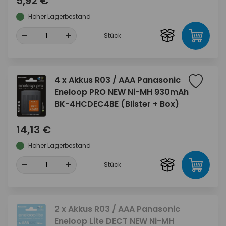
5,92 €
Hoher Lagerbestand
-
+
Stück
4 x Akkus R03 / AAA Panasonic
Eneloop PRO NEW Ni-MH 930mAh
BK-4HCDEC4BE (Blister + Box)
14,13 €
Hoher Lagerbestand
-
+
Stück
2 x Akkus R03 / AAA Panasonic
Eneloop Lite DECT NEW Ni-MH