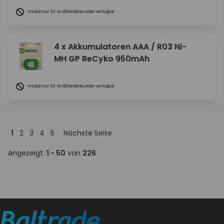
Produkt nur für Großhandelskunden verfügbar
4 x Akkumulatoren AAA / R03 Ni-
MH GP ReCyko 950mAh
Produkt nur für Großhandelskunden verfügbar
1
2
3
4
5
Nächste Seite
Angezeigt:
1 - 50
von
226