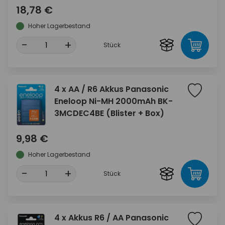
18,78 €
Hoher Lagerbestand
-
+
Stück
4 x AA / R6 Akkus Panasonic
Eneloop Ni-MH 2000mAh BK-
3MCDEC4BE (Blister + Box)
9,98 €
Hoher Lagerbestand
-
+
Stück
4 x Akkus R6 / AA Panasonic