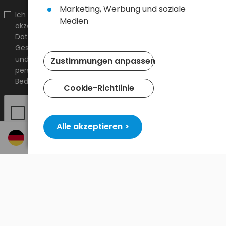
Marketing, Werbung und soziale
Ich bestätige, dass ich den Inhalt gelesen habe und ihn
Medien
akzeptiere
Allgemeine Geschäftsbedingungen
und
Datenschutzrichtlinie
und ich akzeptiere die Allgemeinen
Geschäftsbedingungen sowie die Datenschutzrichtlinie
und stimme der Verarbeitung meiner
Zustimmungen anpassen
personenbezogenen Daten zu den darin angegebenen
Bedingungen zu.
Cookie-Richtlinie
Alle akzeptieren >
© 2024 Baltrade sp. z o.o. - Alle Rechte vorbehalten.