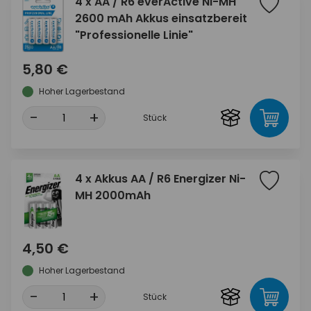
4 x AA / R6 everActive Ni-MH
2600 mAh Akkus einsatzbereit
"Professionelle Linie"
5,80 €
Hoher Lagerbestand
-
+
Stück
4 x Akkus AA / R6 Energizer Ni-
MH 2000mAh
4,50 €
Hoher Lagerbestand
-
+
Stück