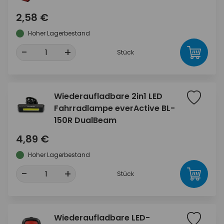
2,58 €
Hoher Lagerbestand
-
+
Stück
Wiederaufladbare 2in1 LED
Fahrradlampe everActive BL-
150R DualBeam
4,89 €
Hoher Lagerbestand
-
+
Stück
Wiederaufladbare LED-