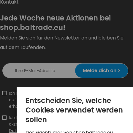
Kontakt
Jede Woche neue Aktionen bei
shop.baltrade.eu!
Melden Sie sich für den Newsletter an und bleiben Sie
auf dem Laufenden.
Melde dich an >
Ich möchte Informationen über Neuheiten und Aktionen
Entscheiden Sie, welche
auf shop.baltrade.eu an die angegebene E-Mail-Adresse
erhalten.
Cookies verwendet werden
Ich bestätige, dass ich den Inhalt gelesen habe und ihn
sollen
akzeptiere
Allgemeine Geschäftsbedingungen
und
Datenschutzrichtlinie
und ich akzeptiere die Allgemeinen
Der Eigentümer von shop.baltrade.eu,