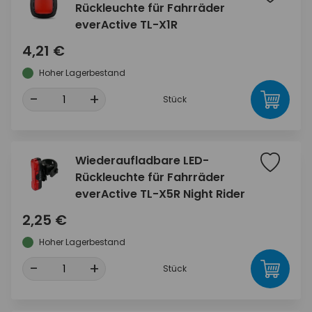
Rückleuchte für Fahrräder
everActive TL-X1R
4,21 €
Hoher Lagerbestand
-
+
Stück
Wiederaufladbare LED-
Rückleuchte für Fahrräder
everActive TL-X5R Night Rider
2,25 €
Hoher Lagerbestand
-
+
Stück