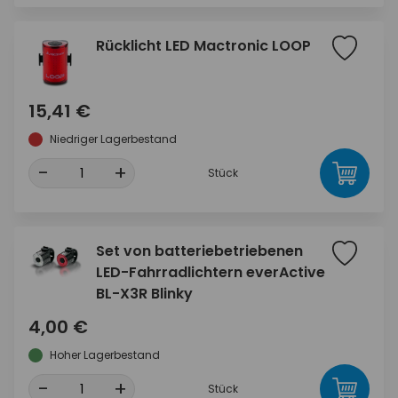
Rücklicht LED Mactronic LOOP
15,41 €
Niedriger Lagerbestand
-
+
Stück
Set von batteriebetriebenen
LED-Fahrradlichtern everActive
BL-X3R Blinky
4,00 €
Hoher Lagerbestand
-
+
Stück