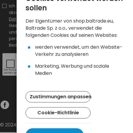
sollen
Ich bestätige, dass ich den Inhalt gelesen habe und ihn
akzeptiere.
Allgemeine Geschäftsbedingungen
und
Datenschutzrichtlinie
und ich akzeptiere die Allgemeinen
Der Eigentümer von shop.baltrade.eu,
Geschäftsbedingungen sowie die Datenschutzrichtlinie
Baltrade Sp. z o.o., verwendet die
und stimme der Verarbeitung meiner
folgenden Cookies auf seinen Websites:
personenbezogenen Daten zu den darin angegebenen
Bedingungen zu.
werden verwendet, um den Website-
Verkehr zu analysieren
Marketing, Werbung und soziale
Medien
Zustimmungen anpassen
Cookie-Richtlinie
© 2024 Baltrade sp. z o.o. - Alle Rechte vorbehalten.