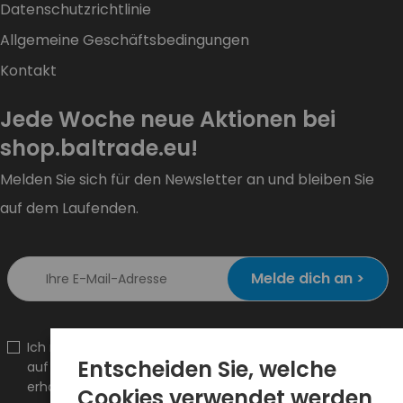
Datenschutzrichtlinie
Allgemeine Geschäftsbedingungen
Kontakt
Jede Woche neue Aktionen bei
shop.baltrade.eu!
Melden Sie sich für den Newsletter an und bleiben Sie
auf dem Laufenden.
Melde dich an >
Ich möchte Informationen über Neuheiten und Aktionen
Entscheiden Sie, welche
auf hurt.com.pl an die angegebene E-Mail-Adresse
erhalten.
Cookies verwendet werden