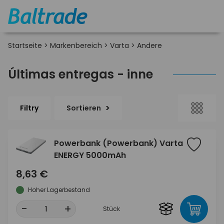
Startseite
>
Markenbereich
>
Varta
>
Andere
Últimas entregas - inne
Filtry
Sortieren
Powerbank (Powerbank) Varta
ENERGY 5000mAh
8,63 €
Hoher Lagerbestand
-
+
Stück