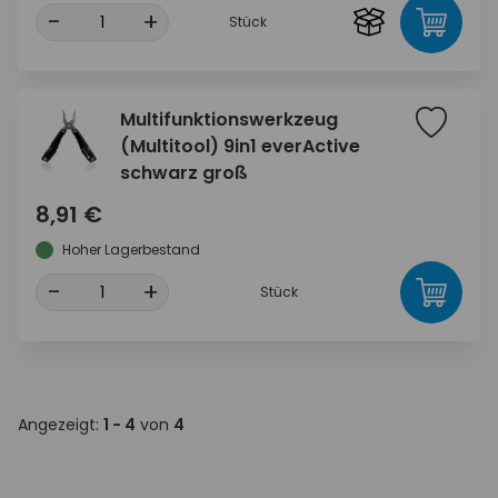
-
+
Stück
Multifunktionswerkzeug
(Multitool) 9in1 everActive
schwarz groß
8,91 €
Hoher Lagerbestand
-
+
Stück
Angezeigt:
1 - 4
von
4