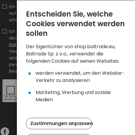
Ich möchte Informationen über Neuheiten und Aktionen
Entscheiden Sie, welche
auf shop.baltrade.eu an die angegebene E-Mail-Adresse
erhalten.
Cookies verwendet werden
sollen
Ich bestätige, dass ich den Inhalt gelesen habe und ihn
akzeptiere
Allgemeine Geschäftsbedingungen
und
Datenschutzrichtlinie
und ich akzeptiere die Allgemeinen
Der Eigentümer von shop.baltrade.eu,
Geschäftsbedingungen sowie die Datenschutzrichtlinie
Baltrade Sp. z o.o., verwendet die
und stimme der Verarbeitung meiner
folgenden Cookies auf seinen Websites:
personenbezogenen Daten zu den darin angegebenen
Bedingungen zu.
werden verwendet, um den Website-
Verkehr zu analysieren
Marketing, Werbung und soziale
Medien
Zustimmungen anpassen