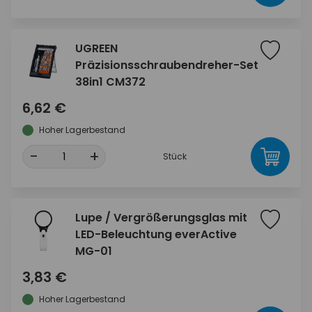
UGREEN
Präzisionsschraubendreher-Set
38in1 CM372
6,62 €
Hoher Lagerbestand
-
+
Stück
Lupe / Vergrößerungsglas mit
LED-Beleuchtung everActive
MG-01
3,83 €
Hoher Lagerbestand