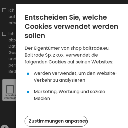
Ich möchte Informationen über Neuheiten und Aktionen
Entscheiden Sie, welche
auf shop.baltrade.eu an die angegebene E-Mail-Adresse
erhalten.
Cookies verwendet werden
Ich bestätige, dass ich den Inhalt gelesen habe und ihn
sollen
akzeptiere
Allgemeine Geschäftsbedingungen
und
Datenschutzrichtlinie
und ich akzeptiere die Allgemeinen
Der Eigentümer von shop.baltrade.eu,
Geschäftsbedingungen sowie die Datenschutzrichtlinie
Baltrade Sp. z o.o., verwendet die
und stimme der Verarbeitung meiner
folgenden Cookies auf seinen Websites:
personenbezogenen Daten zu den darin angegebenen
Bedingungen zu.
werden verwendet, um den Website-
Verkehr zu analysieren
Marketing, Werbung und soziale
Medien
Zustimmungen anpassen