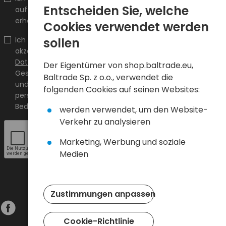
Entscheiden Sie, welche
auf shop.baltrade.eu an die angegebene E-Mail-Adresse
erhalten.
Cookies verwendet werden
sollen
Ich bestätige, dass ich den Inhalt gelesen habe und ihn
akzeptiere
Allgemeine Geschäftsbedingungen
und
Datenschutzrichtlinie
und ich akzeptiere die Allgemeinen
Der Eigentümer von shop.baltrade.eu,
Geschäftsbedingungen sowie die Datenschutzrichtlinie
Baltrade Sp. z o.o., verwendet die
und stimme der Verarbeitung meiner
folgenden Cookies auf seinen Websites:
personenbezogenen Daten zu den darin angegebenen
Bedingungen zu.
werden verwendet, um den Website-
Verkehr zu analysieren
Marketing, Werbung und soziale
Medien
Zustimmungen anpassen
Cookie-Richtlinie