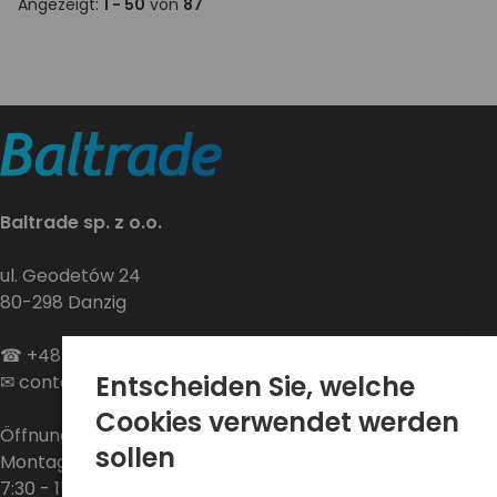
Angezeigt:
1 - 50
von
87
Baltrade sp. z o.o.
ul. Geodetów 24
80-298 Danzig
☎
+48 58 552 20 20
Entscheiden Sie, welche
✉
contact@baltrade.eu
Cookies verwendet werden
Öffnungszeiten:
sollen
Montag - Freitag
7:30 - 15:30