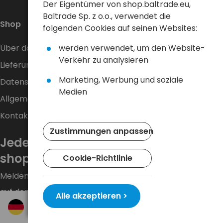
Der Eigentümer von shop.baltrade.eu,
Baltrade Sp. z o.o., verwendet die
Shop
folgenden Cookies auf seinen Websites:
werden verwendet, um den Website-
Über das Unternehmen
Verkehr zu analysieren
Lieferung
Marketing, Werbung und soziale
Datenschutzrichtlinie
Medien
Allgemeine Geschäftsbedingungen
Kontakt
Zustimmungen anpassen
Jede Woche neue Aktionen bei
shop.baltrade.eu!
Cookie-Richtlinie
Melden Sie sich für den Newsletter an und bleiben Sie
auf dem Laufenden.
Alle akzeptieren >