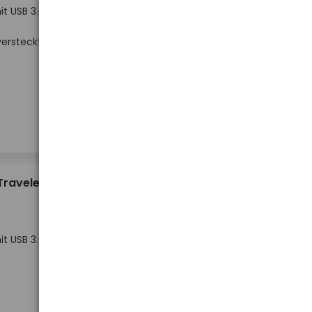
t USB 3.0 /
ersteckt
Niedriger Lagerbestand
-
-
+
+
Stück
5,17 €
Traveler
t USB 3.0 /