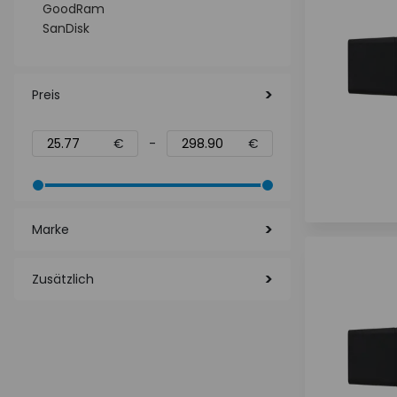
GoodRam
SanDisk
Preis
€
-
€
Marke
Zusätzlich