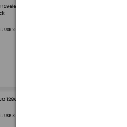
18,12 €
Traveler
ck
t USB 3.0 /
Niedriger Lagerbestand
-
-
+
+
Stück
10,41 €
DUO 128GB
t USB 3.0 /