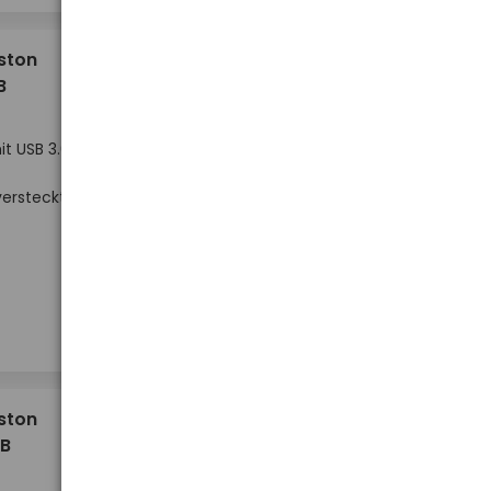
8,36 €
gston
B
t USB 3.0 /
ersteckt
Hoher Lagerbestand
-
-
+
+
Stück
18,12 €
gston
GB