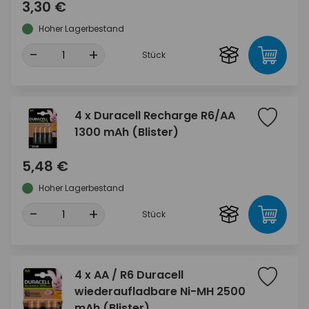
3,30 €
Hoher Lagerbestand
-
+
Stück
4 x Duracell Recharge R6/AA
1300 mAh (Blister)
5,48 €
Hoher Lagerbestand
-
+
Stück
4 x AA / R6 Duracell
wiederaufladbare Ni-MH 2500
mAh (Blister)