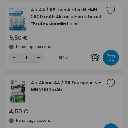
4 x AA / R6 everActive Ni-MH
2600 mAh Akkus einsatzbereit
"Professionelle Linie"
5,80 €
Hoher Lagerbestand
-
+
Stück
4 x Akkus AA / R6 Energizer Ni-
MH 2000mAh
4,50 €
Hoher Lagerbestand