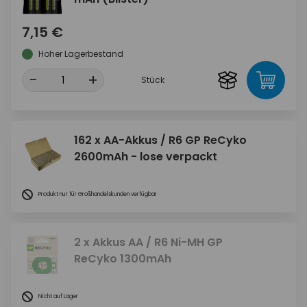
7,15 €
Hoher Lagerbestand
-
+
Stück
162 x AA-Akkus / R6 GP ReCyko
2600mAh - lose verpackt
Produkt nur für Großhandelskunden verfügbar
2 x Akkus AA / R6 Ni-MH GP
ReCyko 1300mAh
Nicht auf Lager