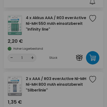
4 x Akkus AAA / R03 everActive
Ni-MH 550 mAh einsatzbereit
"Infinity line"
2,20 €
Hoher Lagerbestand
-
+
Stück
2 x AAA / R03 everActive Ni-MH
Ni-MH 800 mAh einsatzbereit
"Silberlinie"
1,35 €