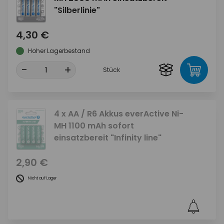
"Silberlinie"
4,30 €
Hoher Lagerbestand
-
+
Stück
4 x AA / R6 Akkus everActive Ni-
MH 1100 mAh sofort
einsatzbereit "Infinity line"
2,90 €
Nicht auf Lager