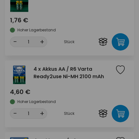
1,76 €
Hoher Lagerbestand
-
+
Stück
4 x Akkus AA / R6 Varta
Ready2use Ni-MH 2100 mAh
4,60 €
Hoher Lagerbestand
-
+
Stück