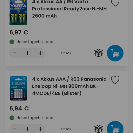
4 x Akkus AA / R6 Varta
Professional Ready2use Ni-MH
2600 mAh
6,97 €
Hoher Lagerbestand
-
+
Stück
4 x Akkus AAA / R03 Panasonic
Eneloop Ni-MH 800mAh BK-
4MCDE/4BE (Blister)
6,94 €
Hoher Lagerbestand
-
+
Stück