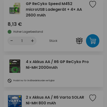
GP ReCyko Speed M452
microUSB Ladegerät + 4× AA
2600 mAh
8,13 €
Hoher Lagerbestand
-
+
Stück
4 x Akkus AA / R6 GP ReCyko Pro
Ni-MH 2000mAh
Produkt nur für Großhandelskunden verfügbar
2 x Akkus AA / R6 Varta SOLAR
Ni-MH 800 mAh