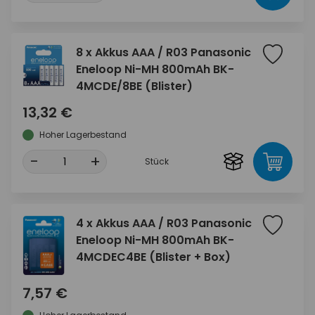
8 x Akkus AAA / R03 Panasonic
Eneloop Ni-MH 800mAh BK-
4MCDE/8BE (Blister)
13,32 €
Hoher Lagerbestand
-
+
Stück
4 x Akkus AAA / R03 Panasonic
Eneloop Ni-MH 800mAh BK-
4MCDEC4BE (Blister + Box)
7,57 €