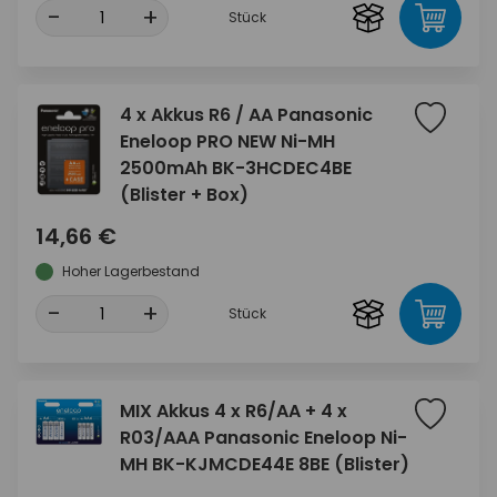
-
+
Stück
4 x Akkus R6 / AA Panasonic
Eneloop PRO NEW Ni-MH
2500mAh BK-3HCDEC4BE
(Blister + Box)
14,66 €
Hoher Lagerbestand
-
+
Stück
MIX Akkus 4 x R6/AA + 4 x
R03/AAA Panasonic Eneloop Ni-
MH BK-KJMCDE44E 8BE (Blister)