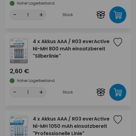
Hoher Lagerbestand
-
+
Stück
4 x Akkus AAA / R03 everActive
Ni-MH 800 mAh einsatzbereit
"Silberlinie"
2,60 €
Hoher Lagerbestand
-
+
Stück
4 x Akkus AAA / R03 everActive
Ni-MH 1050 mAh einsatzbereit
"Professionelle Linie"