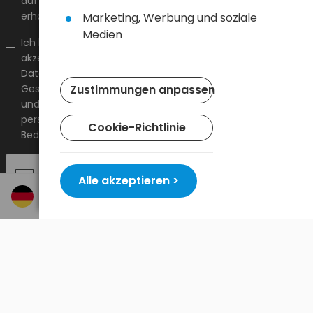
auf shop.baltrade.eu an die angegebene E-Mail-Adresse
erhalten.
Marketing, Werbung und soziale
Medien
Ich bestätige, dass ich den Inhalt gelesen habe und ihn
akzeptiere
Allgemeine Geschäftsbedingungen
und
Datenschutzrichtlinie
und ich akzeptiere die Allgemeinen
Geschäftsbedingungen sowie die Datenschutzrichtlinie
Zustimmungen anpassen
und stimme der Verarbeitung meiner
personenbezogenen Daten zu den darin angegebenen
Cookie-Richtlinie
Bedingungen zu.
Alle akzeptieren >