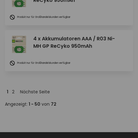
ReCyko 950mAh
Produkt nur für Großhandelskunden verfügbar
4 x Akkumulatoren AAA / R03 Ni-
MH GP ReCyko 950mAh
Produkt nur für Großhandelskunden verfügbar
1
2
Nächste Seite
Angezeigt:
1 - 50
von
72