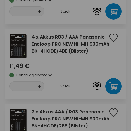
Hoher Lagerbestand
-
+
Stück
4 x Akkus R03 / AAA Panasonic
Eneloop PRO NEW Ni-MH 930mAh
BK-4HCDE/4BE (Blister)
11,49 €
Hoher Lagerbestand
-
+
Stück
2 x Akkus AAA / R03 Panasonic
Eneloop PRO NEW Ni-MH 930mAh
BK-4HCDE/2BE (Blister)