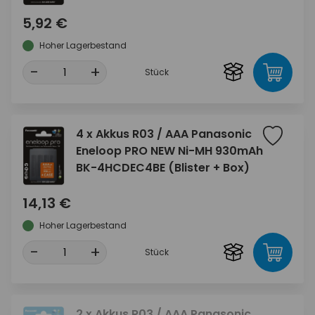
5,92 €
Hoher Lagerbestand
-
+
Stück
4 x Akkus R03 / AAA Panasonic
Eneloop PRO NEW Ni-MH 930mAh
BK-4HCDEC4BE (Blister + Box)
14,13 €
Hoher Lagerbestand
-
+
Stück
2 x Akkus R03 / AAA Panasonic