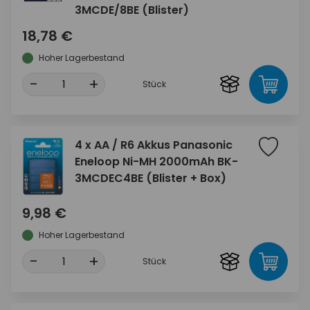
3MCDE/8BE (Blister)
18,78 €
Hoher Lagerbestand
-
+
Stück
4 x AA / R6 Akkus Panasonic
Eneloop Ni-MH 2000mAh BK-
3MCDEC4BE (Blister + Box)
9,98 €
Hoher Lagerbestand
-
+
Stück