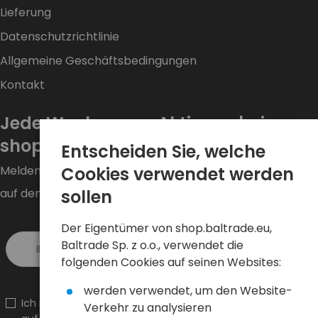
Lieferung
Datenschutzrichtlinie
Allgemeine Geschäftsbedingungen
Kontakt
Jede Woche neue Aktionen bei
shop.baltrade.eu!
Entscheiden Sie, welche
Melden Sie sich für den Newsletter an und bleiben Sie
Cookies verwendet werden
auf dem Laufenden.
sollen
Der Eigentümer von shop.baltrade.eu,
Baltrade Sp. z o.o., verwendet die
Melde dich an >
folgenden Cookies auf seinen Websites:
werden verwendet, um den Website-
Ich möchte Informationen über Neuheiten und Aktionen
Verkehr zu analysieren