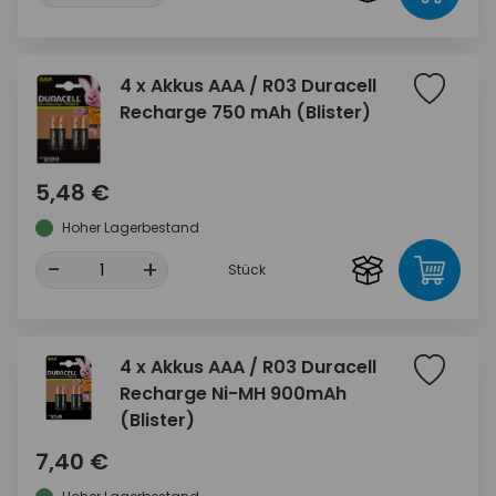
4 x Akkus AAA / R03 Duracell
Recharge 750 mAh (Blister)
5,48 €
Hoher Lagerbestand
-
+
Stück
4 x Akkus AAA / R03 Duracell
Recharge Ni-MH 900mAh
(Blister)
7,40 €