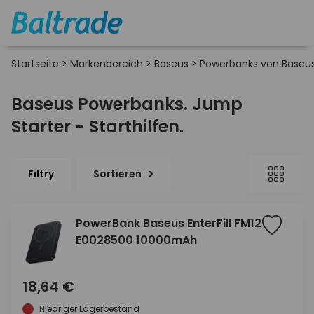
Startseite
>
Markenbereich
>
Baseus
>
Powerbanks von Baseu
Baseus Powerbanks. Jump
Starter - Starthilfen.
Filtry
Sortieren
PowerBank Baseus EnterFill FM12
E0028500 10000mAh
18,64 €
Niedriger Lagerbestand