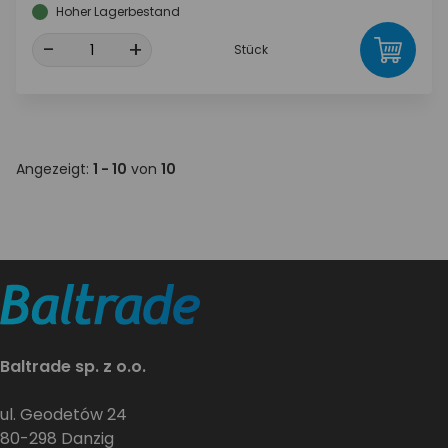
Hoher Lagerbestand
-
+
Stück
Angezeigt:
1 - 10
von
10
Baltrade sp. z o.o.
ul. Geodetów 24
80-298 Danzig