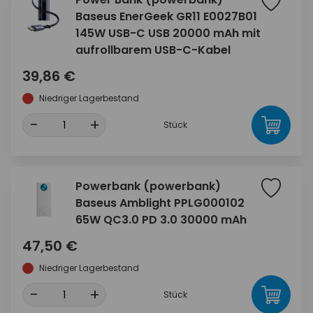
Baseus EnerGeek GR11 E0027B01
145W USB-C USB 20000 mAh mit
aufrollbarem USB-C-Kabel
39,86 €
Niedriger Lagerbestand
-
+
Stück
Powerbank (powerbank)
Baseus Amblight PPLG000102
65W QC3.0 PD 3.0 30000 mAh
47,50 €
Niedriger Lagerbestand
-
+
Stück