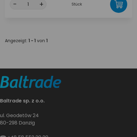
-
+
Stück
Angezeigt:
1 - 1
von
1
Baltrade sp. z o.o.
ul. Geodetów 24
80-298 Danzig