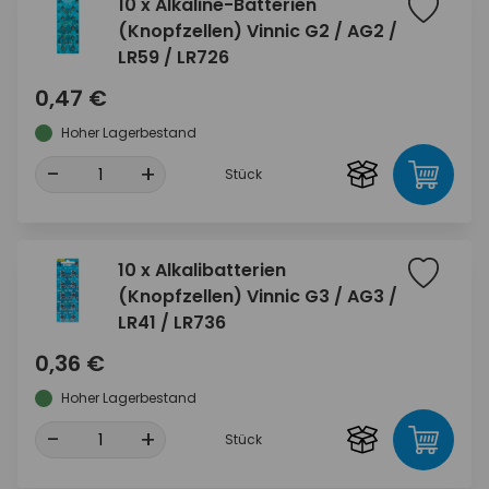
10 x Alkaline-Batterien
(Knopfzellen) Vinnic G2 / AG2 /
LR59 / LR726
0,47 €
Hoher Lagerbestand
-
+
Stück
10 x Alkalibatterien
(Knopfzellen) Vinnic G3 / AG3 /
LR41 / LR736
0,36 €
Hoher Lagerbestand
-
+
Stück