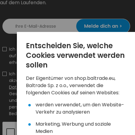
auf dem Laufenden.
Melde dich an >
Entscheiden Sie, welche
Ich möchte Informationen über Neuheiten und Aktionen
Cookies verwendet werden
auf shop.baltrade.eu an die angegebene E-Mail-Adresse
erhalten.
sollen
Ich bestätige, dass ich den Inhalt gelesen habe und ihn
Der Eigentümer von shop.baltrade.eu,
akzeptiere
Allgemeine Geschäftsbedingungen
und
Baltrade Sp. z o.o., verwendet die
Datenschutzrichtlinie
und ich akzeptiere die Allgemeinen
folgenden Cookies auf seinen Websites:
Geschäftsbedingungen sowie die Datenschutzrichtlinie
und stimme der Verarbeitung meiner
werden verwendet, um den Website-
personenbezogenen Daten zu den darin angegebenen
Verkehr zu analysieren
Bedingungen zu.
Marketing, Werbung und soziale
Medien