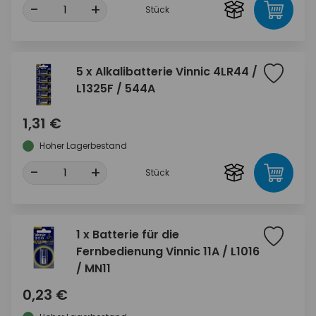
-
+
Stück
5 x Alkalibatterie Vinnic 4LR44 /
L1325F / 544A
1,31 €
Hoher Lagerbestand
-
+
Stück
1 x Batterie für die
Fernbedienung Vinnic 11A / L1016
/ MN11
0,23 €