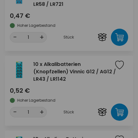
LR58 / LR721
0,47 €
Hoher Lagerbestand
-
+
Stück
10 x Alkalibatterien
(Knopfzellen) Vinnic G12 / AG12 /
LR43 / LR1142
0,52 €
Hoher Lagerbestand
-
+
Stück