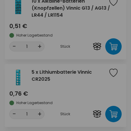
10 x Alkaline-Batterien
(Knopfzellen) Vinnic G13 / AG13 /
LR44 / LR1154
0,51 €
Hoher Lagerbestand
-
+
Stück
5 x Lithiumbatterie Vinnic
CR2025
0,76 €
Hoher Lagerbestand
-
+
Stück