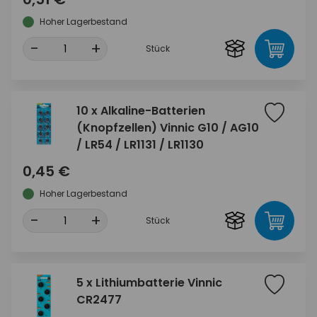
Hoher Lagerbestand
-
+
Stück
10 x Alkaline-Batterien
(Knopfzellen) Vinnic G10 / AG10
/ LR54 / LR1131 / LR1130
0,45 €
Hoher Lagerbestand
-
+
Stück
5 x Lithiumbatterie Vinnic
CR2477