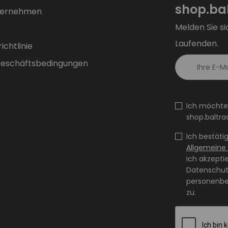
shop.bal
ternehmen
Melden Sie si
Laufenden.
chtlinie
Geschäftsbedingungen
Ich möchte
shop.baltra
Ich bestäti
Allgemeine
ich akzepti
Datenschutz
personenbe
zu.