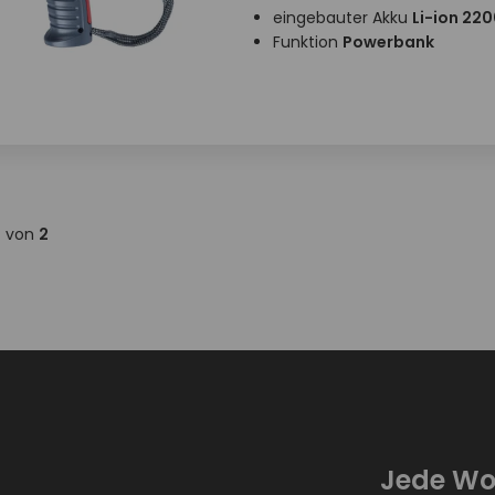
eingebauter Akku
Li-ion 22
Funktion
Powerbank
2
von
2
Jede Wo