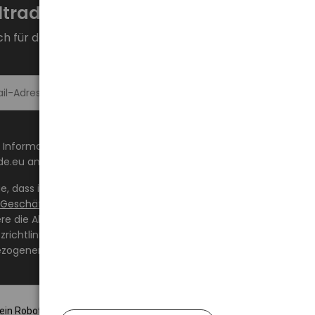
trade.eu!
ch für den Newsletter an und bleiben Sie auf dem
Melde dich an >
 Informationen über Neuheiten und Aktionen auf
de.eu an die angegebene E-Mail-Adresse erhalten.
ge, dass ich den Inhalt gelesen habe und ihn akzeptiere
 Geschäftsbedingungen
und
Datenschutzrichtlinie
und
ere die Allgemeinen Geschäftsbedingungen sowie die
richtlinie und stimme der Verarbeitung meiner
zogenen Daten zu den darin angegebenen Bedingungen