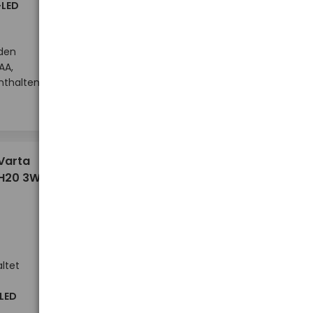
-LED
nden
AA,
Hoher Lagerbestand
nthalten
-
-
+
+
Stück
8,74 €
Varta
H20 3W
ltet
-LED