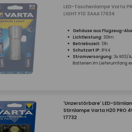
LED-Taschenlampe Varta P
LIGHT F10 3AAA 17634
Gehäuse aus Flugzeug-Alu
Lichtleistung:
30lm
Betriebszeit:
13h
Schutzart IP:
IPX4
Stromversorgung:
3x R03/A
Batterien im Lieferumfang e
'Unzerstörbare' LED-Stirnla
Stirnlampe Varta H20 PRO 
17732