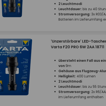
2 Leuchtmodi
Leuchtdauer:
bis zu 40 Stu
Stromversorgung:
3x R03/A
Batterien im Lieferumfang e
'Unzerstörbare' LED-Tasch
Varta F20 PRO 6W 2AA 18711
übersteht einen Fall aus ei
von
9m
Gehäuse aus Flugzeug-Alu
Helligkeit:
400 Lumen
2 Leuchtmodi
Leuchtdauer:
bis zu 55 Stu
Stromversorgung:
2x R6/AA,
im Lieferumfang enthalten