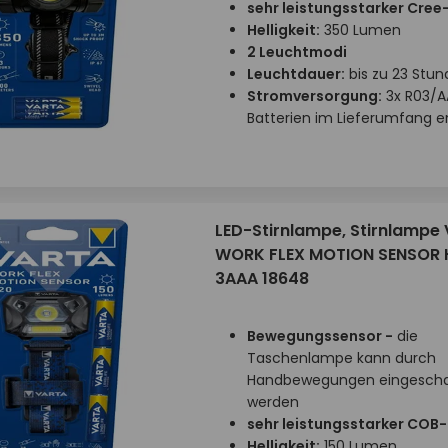
sehr leistungsstarker Cree
Helligkeit:
350 Lumen
2 Leuchtmodi
Leuchtdauer:
bis zu 23 Stu
Stromversorgung:
3x R03/A
Batterien im Lieferumfang e
LED-Stirnlampe, Stirnlampe 
WORK FLEX MOTION SENSOR 
3AAA 18648
Bewegungssensor -
die
Taschenlampe kann durch
Handbewegungen eingescha
werden
sehr leistungsstarker COB
Helligkeit:
150 Lumen