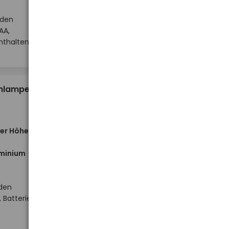
nden
Hoher Lagerbestand
AA,
-
-
+
+
nthalten
Stück
12,94 €
enlampe
ner Höhe
minium
nden
Hoher Lagerbestand
 Batterien
-
-
+
+
Stück