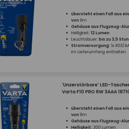
übersteht einen Fall aus ei
von
9m
Gehäuse aus Flugzeug-Alu
Helligkeit:
12 Lumen
Leuchtdauer:
bis zu 3,5 Stu
Stromversorgung:
1x R03/AA
im Lieferumfang enthalten
'Unzerstörbare' LED-Tasch
Varta F10 PRO 6W 3AAA 1871
übersteht einen Fall aus ei
von
9m
Gehäuse aus Flugzeug-Alu
Helligkeit:
300 Lumen