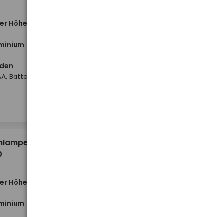
ner Höhe
minium
nden
A, Batterie
Hoher Lagerbestand
-
-
+
+
Stück
12,12 €
enlampe
0
ner Höhe
minium