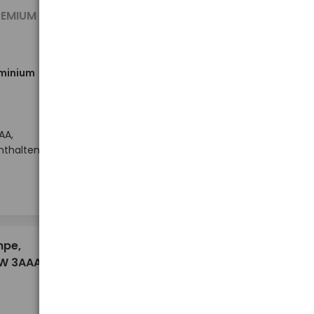
8,00 €
REMIUM
minium
Nicht auf Lager
AA,
nthalten
10,36 €
mpe,
4W 3AAA