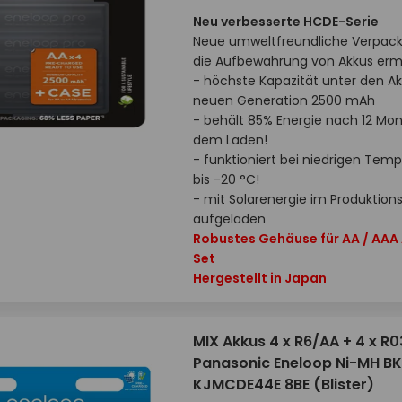
Neu verbesserte HCDE-Serie
Neue umweltfreundliche Verpack
die Aufbewahrung von Akkus erm
- höchste Kapazität unter den Ak
neuen Generation 2500 mAh
- behält 85% Energie nach 12 Mo
dem Laden!
- funktioniert bei niedrigen Tem
bis -20 °C!
- mit Solarenergie im Produktion
aufgeladen
Robustes Gehäuse für AA / AAA
Set
Hergestellt in Japan
MIX Akkus 4 x R6/AA + 4 x R
Panasonic Eneloop Ni-MH BK
KJMCDE44E 8BE (Blister)