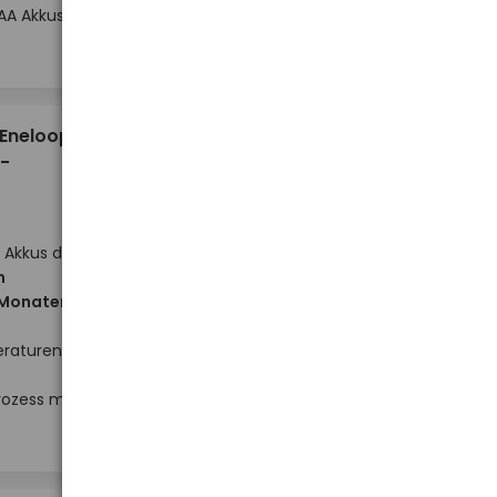
AA Akkus
-
-
+
+
Stück
12,10 €
 Eneloop
-
 Akkus der
h
 Monaten
eraturen
Hoher Lagerbestand
rozess mit
-
-
+
+
Stück