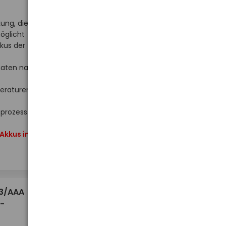
ung, die
öglicht
kus der
naten nach
peraturen
sprozess
Hoher Lagerbestand
 Akkus im
-
-
+
+
Stück
17,14 €
03/AAA
-