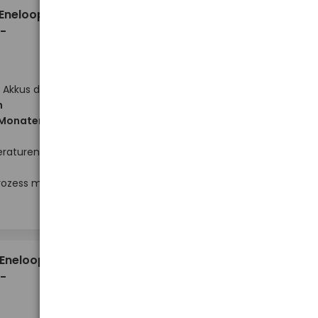
6,18 €
 Eneloop
-
 Akkus der
h
 Monaten
eraturen
Hoher Lagerbestand
rozess mit
-
-
+
+
Stück
14,66 €
 Eneloop
-