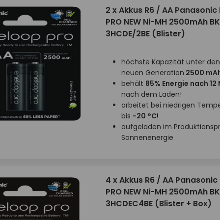
2 x Akkus R6 / AA Panasonic
PRO NEW Ni-MH 2500mAh BK
3HCDE/2BE (Blister)
höchste Kapazität unter den
neuen Generation
2500 mA
behält
85% Energie nach 12
nach dem Laden!
arbeitet bei niedrigen Temp
bis
-20 °C!
aufgeladen im Produktionsp
Sonnenenergie
4 x Akkus R6 / AA Panasonic
PRO NEW Ni-MH 2500mAh BK
3HCDEC4BE (Blister + Box)