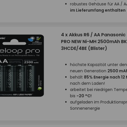
robustes Gehäuse für AA / A
im Lieferumfang enthalten
4 x Akkus R6 / AA Panasonic
PRO NEW Ni-MH 2500mAh BK
3HCDE/4BE (Blister)
höchste Kapazität unter den
neuen Generation
2500 mA
behält
85% Energie nach 12
nach dem Laden!
arbeitet bei niedrigen Temp
bis
-20 °C!
aufgeladen im Produktionsp
Sonnenenergie