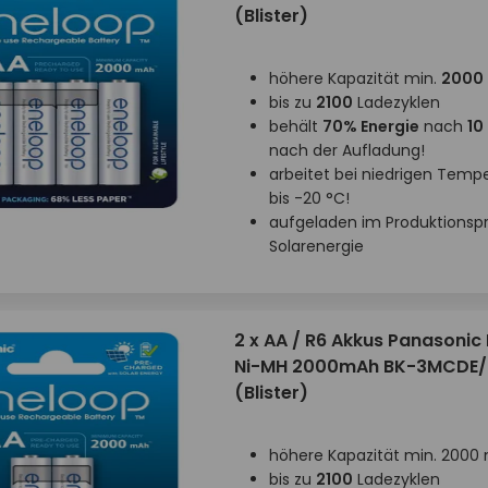
(Blister)
höhere Kapazität min.
2000
bis zu
2100
Ladezyklen
behält
70% Energie
nach
10
nach der Aufladung!
arbeitet bei niedrigen Temp
bis -20 °C!
aufgeladen im Produktionsp
Solarenergie
2 x AA / R6 Akkus Panasonic
Ni-MH 2000mAh BK-3MCDE/
(Blister)
höhere Kapazität min. 2000
bis zu
2100
Ladezyklen