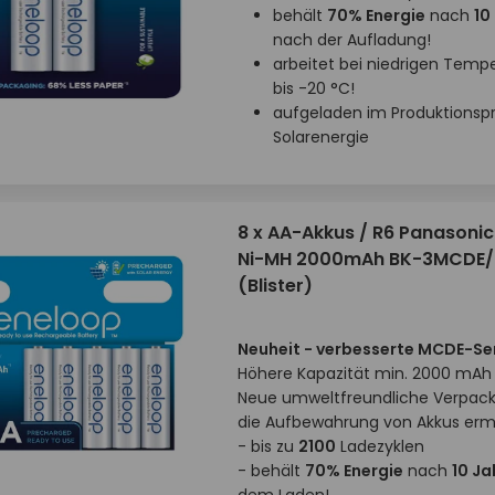
behält
70% Energie
nach
10
nach der Aufladung!
arbeitet bei niedrigen Temp
bis -20 °C!
aufgeladen im Produktionsp
Solarenergie
8 x AA-Akkus / R6 Panasonic
Ni-MH 2000mAh BK-3MCDE/
(Blister)
Neuheit - verbesserte MCDE-Se
Höhere Kapazität min. 2000 mAh
Neue umweltfreundliche Verpack
die Aufbewahrung von Akkus erm
- bis zu
2100
Ladezyklen
- behält
70% Energie
nach
10 Ja