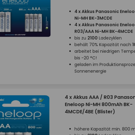
4 x Akkus Panasonic Enelo
Ni-MH BK-3MCDE
4 x Akkus Panasonic Enelo
R03/AAA Ni-MH BK-4MCDE
bis zu
2100
Ladezyklen
behält 70% Kapazität nach
1
arbeitet bei niedrigen Temp
bis -20 °C!
geladen im Produktionsproze
Sonnenenergie
4 x Akkus AAA / R03 Panason
Eneloop Ni-MH 800mAh BK-
4MCDE/4BE (Blister)
höhere Kapazität min. 800 