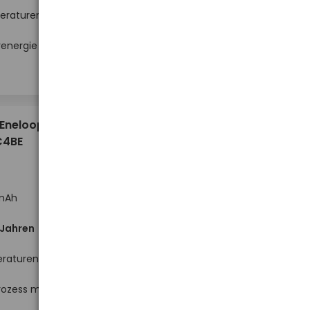
peraturen
Hoher Lagerbestand
renergie
-
-
+
+
Stück
9,98 €
 Eneloop
C4BE
0mAh
 Jahren
eraturen
rozess mit
Hoher Lagerbestand