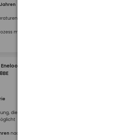
 Jahren
eraturen
Hoher Lagerbestand
rozess mit
-
-
+
+
Stück
18,78 €
 Eneloop
8BE
rie
ung, die
öglicht
hren
nach