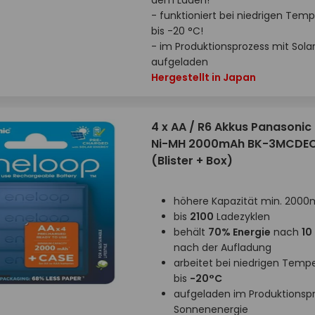
dem Laden!
- funktioniert bei niedrigen Tem
bis -20 °C!
- im Produktionsprozess mit Sola
aufgeladen
Hergestellt in Japan
4 x AA / R6 Akkus Panasonic
Ni-MH 2000mAh BK-3MCDE
(Blister + Box)
höhere Kapazität min. 200
bis
2100
Ladezyklen
behält
70% Energie
nach
10
nach der Aufladung
arbeitet bei niedrigen Temp
bis
-20°C
aufgeladen im Produktionsp
Sonnenenergie