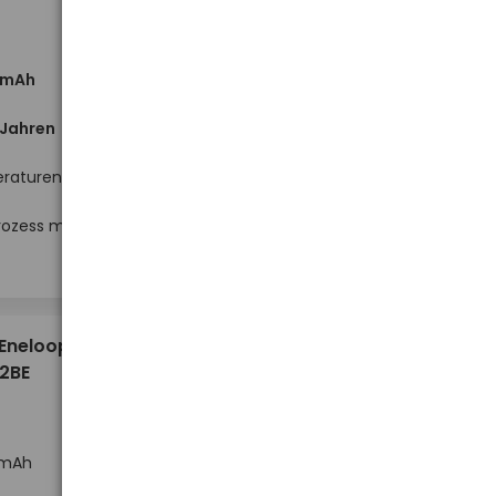
 mAh
 Jahren
eraturen
Hoher Lagerbestand
rozess mit
-
-
+
+
Stück
4,84 €
 Eneloop
2BE
 mAh