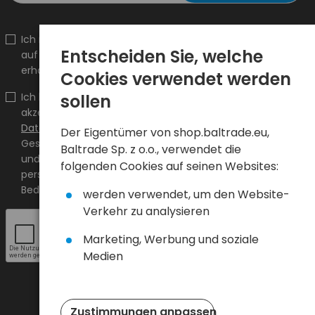
Ich möchte Informationen über Neuheiten und Aktionen
Entscheiden Sie, welche
auf shop.baltrade.eu an die angegebene E-Mail-Adresse
erhalten.
Cookies verwendet werden
Ich bestätige, dass ich den Inhalt gelesen habe und ihn
sollen
akzeptiere
Allgemeine Geschäftsbedingungen
und
Datenschutzrichtlinie
und ich akzeptiere die Allgemeinen
Der Eigentümer von shop.baltrade.eu,
Geschäftsbedingungen sowie die Datenschutzrichtlinie
Baltrade Sp. z o.o., verwendet die
und stimme der Verarbeitung meiner
folgenden Cookies auf seinen Websites:
personenbezogenen Daten zu den darin angegebenen
Bedingungen zu.
werden verwendet, um den Website-
Verkehr zu analysieren
Marketing, Werbung und soziale
Medien
Zustimmungen anpassen