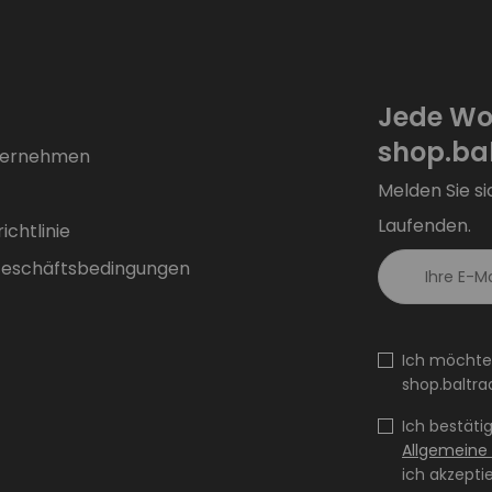
Jede Wo
shop.bal
ternehmen
Melden Sie si
Laufenden.
chtlinie
Geschäftsbedingungen
Ich möchte
shop.baltra
Ich bestäti
Allgemeine
ich akzepti