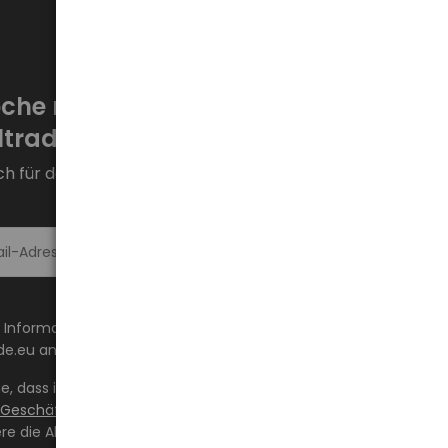
che neue Aktionen bei
trade.eu!
ch für den Newsletter an und bleiben Sie auf dem
Melde dich an >
 Informationen über Neuheiten und Aktionen auf
de.eu an die angegebene E-Mail-Adresse erhalten.
ge, dass ich den Inhalt gelesen habe und ihn akzeptiere
 Geschäftsbedingungen
und
Datenschutzrichtlinie
und
ere die Allgemeinen Geschäftsbedingungen sowie die