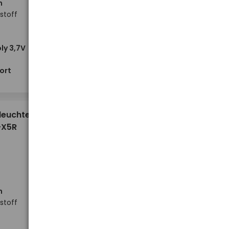
n
stoff
ly 3,7V
Hoher Lagerbestand
-
-
+
+
ort
Stück
2,25 €
leuchte
-X5R
n
stoff