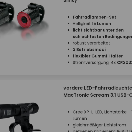
Blinky
Fahrradlampen-Set
Helligkeit
15 Lumen
licht sichtbar unter den
schlechtesten Bedingunge
robust verarbeitet
3 Betriebsmodi
flexibler Gummi-Halter
Stromversorgung: 4x
CR203
vordere LED-Fahrradleucht
MacTronic Scream 3.1 USB-
Cree XP-L-LED, Lichtstärke -
Lumen
gleichmäßiger Lichtstrom
betrieben mit einem 18650 L