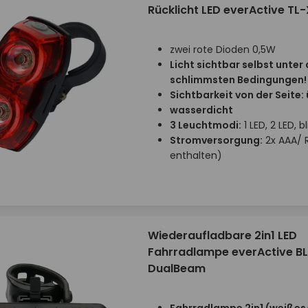
Rücklicht LED everActive TL
zwei rote Dioden 0,5W
Licht sichtbar selbst unter
schlimmsten Bedingungen!
Sichtbarkeit von der Seite:
wasserdicht
3 Leuchtmodi:
1 LED, 2 LED, b
Stromversorgung:
2x AAA/ 
enthalten)
Wiederaufladbare 2in1 LED
Fahrradlampe everActive B
DualBeam