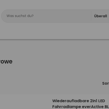
Überall
rowe
Sor
Wiederaufladbare 2in1 LED
Fahrradlampe everActive B