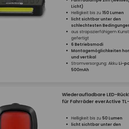
Fahrradlampe 2in1 (weißes
Licht)
Helligkeit bis zu
150 Lumen
licht sichtbar unter den
schlechtesten Bedingunge
aus strapazierfähigem Kunst
gefertigt
6 Betriebsmodi
Montagemöglichkeiten hor
und vertikal
Stromversorgung: Akku
Li-po
500mAh
Wiederaufladbare LED-Rück
für Fahrräder everActive TL
Helligkeit bis zu
50 Lumen
licht sichtbar unter den