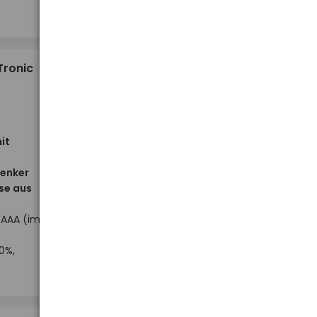
-
-
+
+
Stück
25,86 €
Tronic
it
Lenker
se aus
 AAA (im
Niedriger Lagerbestand
0%,
-
-
+
+
Stück