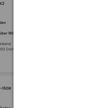
2,58 €
-X2
 den
 über 180°
linkend
R03 (nicht
Hoher Lagerbestand
-
-
+
+
Stück
4,89 €
L-150R