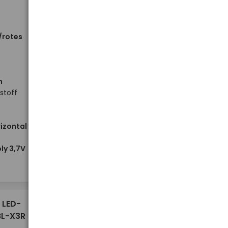
/rotes
n
stoff
izontal
Hoher Lagerbestand
ly 3,7V
-
-
+
+
Stück
4,00 €
 LED-
BL-X3R