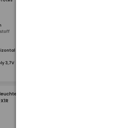
/rotes
n
stoff
izontal
Hoher Lagerbestand
ly 3,7V
-
-
+
+
Stück
4,21 €
leuchte
-X1R