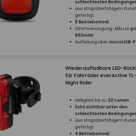
schlechtesten Bedingunge
aus strapazierfähigem Kunst
gefertigt
5 Betriebsmodi
Stromversorgung: Akku
Li-po
650mAh
Aufladung über
microUSB-P
Wiederaufladbare LED-Rück
für Fahrräder everActive TL
Night Rider
Helligkeit bis zu
30 Lumen
licht sichtbar unter den
schlechtesten Bedingunge
aus strapazierfähigem Kunst
gefertigt
4 Betriebsmodi