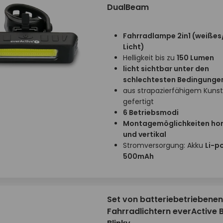
DualBeam
Fahrradlampe 2in1 (weißes
Licht)
Helligkeit bis zu
150 Lumen
licht sichtbar unter den
schlechtesten Bedingunge
aus strapazierfähigem Kunst
gefertigt
6 Betriebsmodi
Montagemöglichkeiten hor
und vertikal
Stromversorgung: Akku
Li-po
500mAh
Set von batteriebetriebenen
Fahrradlichtern everActive 