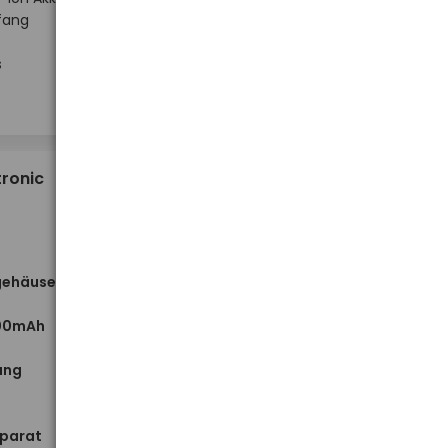
fang
Hoher Lagerbestand
s
-
-
+
+
Stück
39,64 €
ronic
gehäuse
600mAh
ung
Niedriger Lagerbestand
eparat