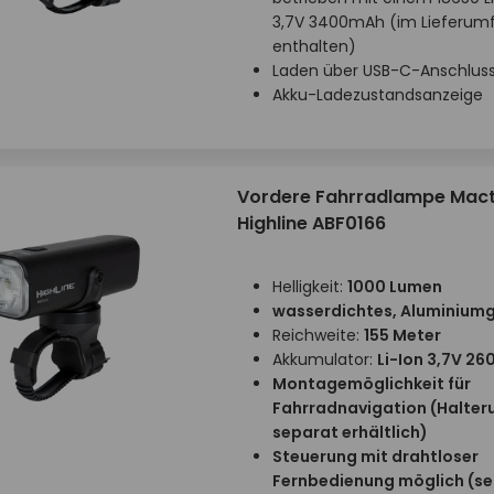
3,7V 3400mAh (im Lieferum
enthalten)
Laden über USB-C-Anschlus
Akku-Ladezustandsanzeige
Vordere Fahrradlampe Mact
Highline ABF0166
Helligkeit:
1000 Lumen
wasserdichtes, Aluminium
Reichweite:
155 Meter
Akkumulator:
Li-Ion 3,7V 2
Montagemöglichkeit für
Fahrradnavigation (Halter
separat erhältlich)
Steuerung mit drahtloser
Fernbedienung möglich (s