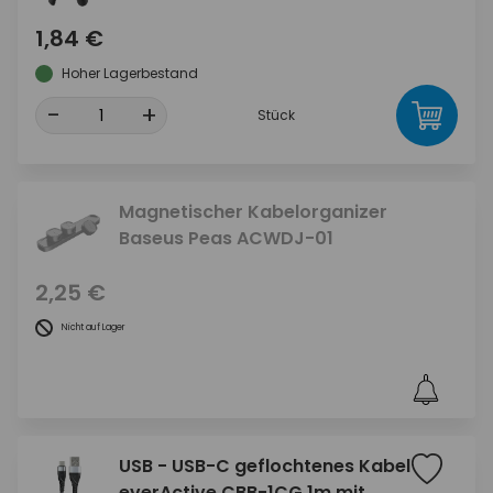
1,84 €
Hoher Lagerbestand
-
+
Stück
Magnetischer Kabelorganizer
Baseus Peas ACWDJ-01
2,25 €
Nicht auf Lager
USB - USB-C geflochtenes Kabel
everActive CBB-1CG 1m mit