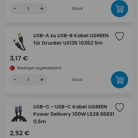
-
+
Stück
USB-A zu USB-B Kabel UGREEN
für Drucker US135 10352 5m
3,17 €
Niedriger Lagerbestand
-
+
Stück
USB-C - USB-C Kabel UGREEN
Power Delivery 100W L528 65831
0,5m
2,52 €