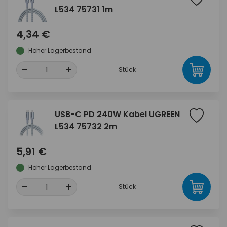
L534 75731 1m
4,34 €
Hoher Lagerbestand
-
+
Stück
USB-C PD 240W Kabel UGREEN
L534 75732 2m
5,91 €
Hoher Lagerbestand
-
+
Stück