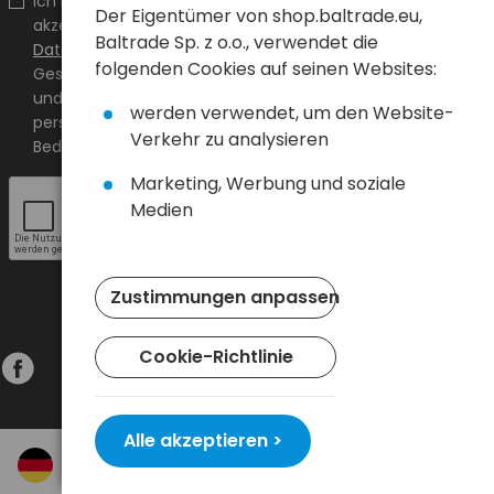
Ich bestätige, dass ich den Inhalt gelesen habe und ihn
Der Eigentümer von shop.baltrade.eu,
akzeptiere
Allgemeine Geschäftsbedingungen
und
Baltrade Sp. z o.o., verwendet die
Datenschutzrichtlinie
und ich akzeptiere die Allgemeinen
folgenden Cookies auf seinen Websites:
Geschäftsbedingungen sowie die Datenschutzrichtlinie
und stimme der Verarbeitung meiner
werden verwendet, um den Website-
personenbezogenen Daten zu den darin angegebenen
Verkehr zu analysieren
Bedingungen zu.
Marketing, Werbung und soziale
Medien
Zustimmungen anpassen
Cookie-Richtlinie
Alle akzeptieren >
© 2024 Baltrade sp. z o.o. - Alle Rechte vorbehalten.