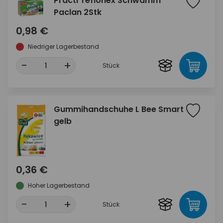
Practi Teflonex Schwamm
Paclan 2Stk
0,98 €
Niedriger Lagerbestand
-
+
Stück
Gummihandschuhe L Bee Smart
gelb
0,36 €
Hoher Lagerbestand
-
+
Stück