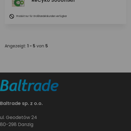
ReCyko 3000mAh
Produkt nur für Großhandelskunden verfügbar
Angezeigt:
1 - 5
von
5
Baltrade sp. z o.o.
ul. Geodetów 24
80-298 Danzig