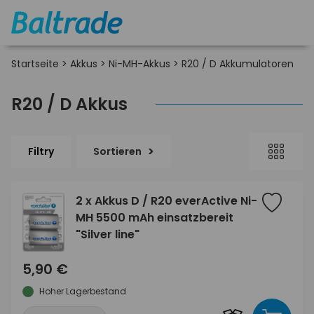
Startseite
>
Akkus
>
Ni-MH-Akkus
>
R20 / D Akkumulatoren
R20 / D Akkus
Filtry
Sortieren
2 x Akkus D / R20 everActive Ni-
MH 5500 mAh einsatzbereit
"Silver line"
5,90 €
Hoher Lagerbestand