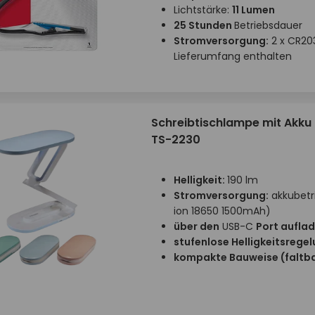
Lichtstärke:
11 Lumen
25 Stunden
Betriebsdauer
Stromversorgung:
2 x CR20
Lieferumfang enthalten
Schreibtischlampe mit Akku 
TS-2230
Helligkeit:
190 lm
Stromversorgung:
akkubetr
ion 18650 1500mAh
)
über den
USB-C
Port aufla
stufenlose Helligkeitsrege
kompakte Bauweise (faltb