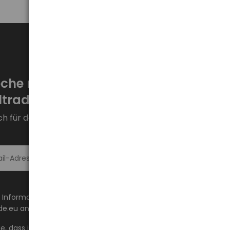
che neue Aktionen bei
trade.eu!
ch für den Newsletter an und bleiben Sie auf dem
Melde dich an >
 Informationen über Neuheiten und Aktionen auf
de.eu an die angegebene E-Mail-Adresse erhalten.
ge, dass ich den Inhalt gelesen habe und ihn akzeptiere