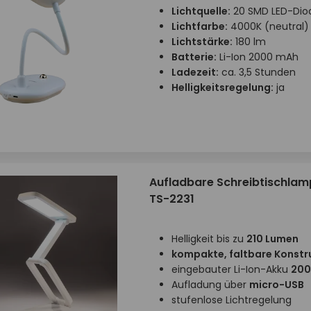
Lichtquelle:
20 SMD LED-Dio
Lichtfarbe:
4000K (neutral)
Lichtstärke:
180 lm
Batterie:
Li-Ion 2000 mAh
Ladezeit:
ca. 3,5 Stunden
Helligkeitsregelung:
ja
Aufladbare Schreibtischlam
TS-2231
Helligkeit bis zu
210 Lumen
kompakte, faltbare Konstr
eingebauter Li-Ion-Akku
20
Aufladung über
micro-USB
stufenlose Lichtregelung