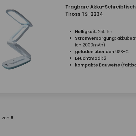
Tragbare Akku-Schreibtisc
Tiross TS-2234
Helligkeit:
250 lm
Stromversorgung:
akkubetr
ion 2000mAh)
geladen über den
USB-C
Leuchtmodi:
2
kompakte Bauweise (faltb
8
von
8