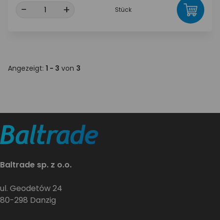
-
+
Stück
Angezeigt:
1 - 3
von
3
Baltrade sp. z o.o.
ul. Geodetów 24
80-298 Danzig