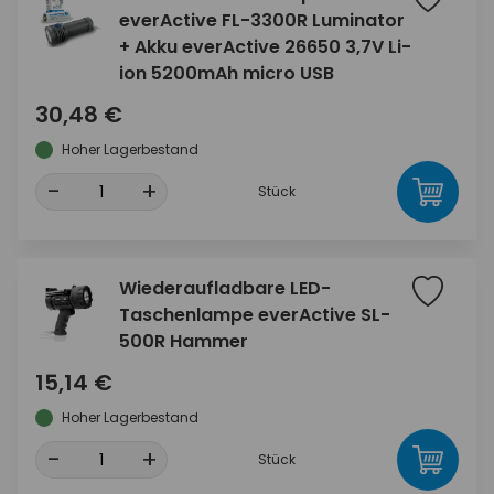
everActive FL-3300R Luminator
+ Akku everActive 26650 3,7V Li-
ion 5200mAh micro USB
30,48 €
Hoher Lagerbestand
-
+
Stück
Wiederaufladbare LED-
Taschenlampe everActive SL-
500R Hammer
15,14 €
Hoher Lagerbestand
-
+
Stück