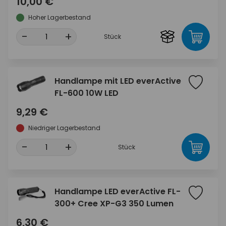
10,00 €
Hoher Lagerbestand
-
+
Stück
Handlampe mit LED everActive
FL-600 10W LED
9,29 €
Niedriger Lagerbestand
-
+
Stück
Handlampe LED everActive FL-
300+ Cree XP-G3 350 Lumen
6,30 €