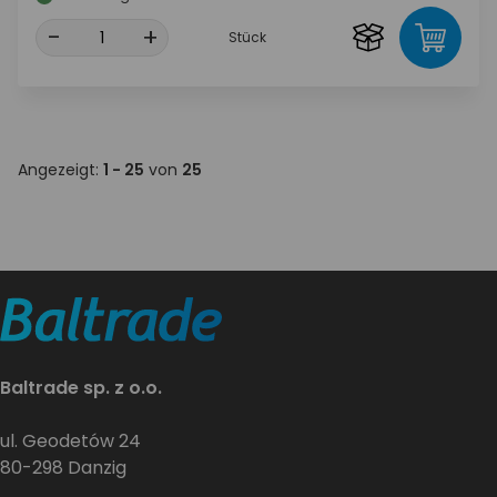
-
+
Stück
Angezeigt:
1 - 25
von
25
Baltrade sp. z o.o.
ul. Geodetów 24
80-298 Danzig