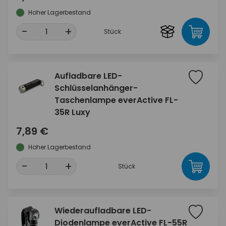
Hoher Lagerbestand
-
+
Stück
Aufladbare LED-
Schlüsselanhänger-
Taschenlampe everActive FL-
35R Luxy
7,89 €
Hoher Lagerbestand
-
+
Stück
Wiederaufladbare LED-
Diodenlampe everActive FL-55R