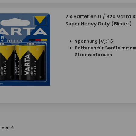
2 x Batterien D / R20 Varta S
Super Heavy Duty (Blister)
Spannung [V]:
1,5
Batterien für Geräte mit n
Stromverbrauch
4
von
4