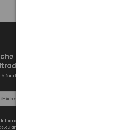
che neue Aktionen bei
trade.eu!
ch für den Newsletter an und bleiben Sie auf dem
Melde dich an >
 Informationen über Neuheiten und Aktionen auf
de.eu an die angegebene E-Mail-Adresse erhalten.