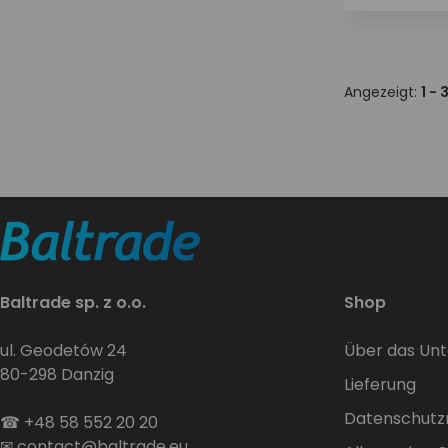
Angezeigt:
1 - 
Baltrade sp. z o.o.
Shop
ul. Geodetów 24
Über das Un
80-298 Danzig
Lieferung
Datenschutzri
☎
+48 58 552 20 20
✉
contact@baltrade.eu