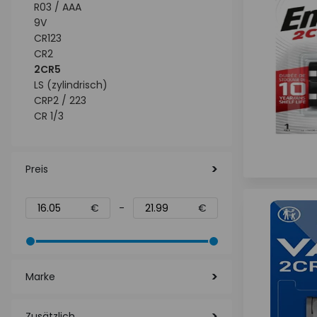
R03 / AAA
9V
CR123
CR2
2CR5
LS (zylindrisch)
CRP2 / 223
CR 1/3
Preis
€
-
€
Marke
Zusätzlich