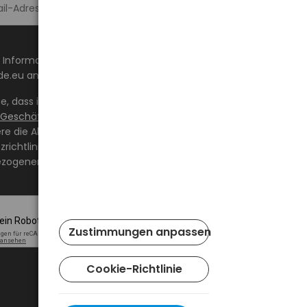
Melde dich an >
 Informationen über Neuheiten und Aktionen auf
de.eu an die angegebene E-Mail-Adresse erhalten.
ge, dass ich den Inhalt gelesen habe und ihn akzeptiere
 Geschäftsbedingungen
und
Datenschutzrichtlinie
und
ere die Allgemeinen Geschäftsbedingungen sowie die
richtlinie und stimme der Verarbeitung meiner
zogenen Daten zu den darin angegebenen Bedingungen
Zustimmungen anpassen
Cookie-Richtlinie