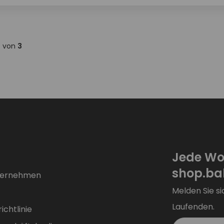
3
von
3
Jede Wo
shop.bal
ternehmen
Melden Sie si
Laufenden.
chtlinie