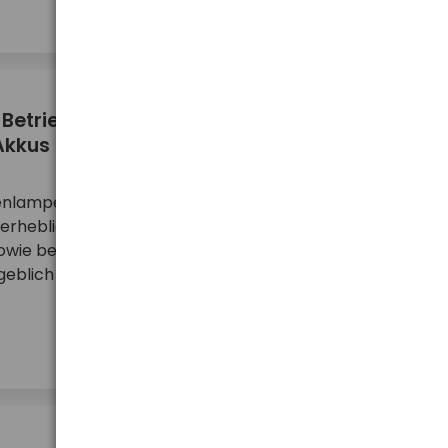
 Betriebsdauer einer Taschenlampe?
Akkus
lampe ist einer der Faktoren, die die Effizienz und
s erheblich beeinflussen. Diese Frage ist besonders
sowie bei langfristiger Nutzung. Die Betriebsdauer
ich durch die Art ihrer Stro ...
mehr ...