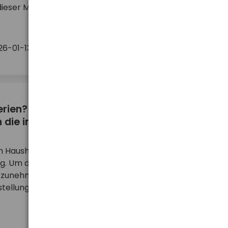
dieser Marke in Polen und anderen EU-Ländern
43
5
26-01-13
mehr ...
rien? Der Produktionsprozess von innen
 die industrielle Batteriefertigung
n Haushalten, Büros und der Industrie verwendet –
ig. Um der steigenden Nachfrage gerecht zu
 zunehmend fortschrittlichere, automatisierte
stellungsprozess von AA-Batterien, obwohl auf d ...
mehr ...