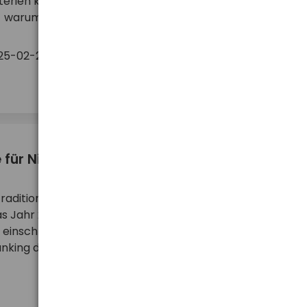
erien keinen Sinn und wir raten dringend von einer
warum? Wir erklären es in unserem Art ...
11
3
25-02-27
mehr ...
 für Ni-MH- und Li-Ion-Akkus
raditionelle Zeit für Rückblicke. Basierend auf
 Jahr 2024, die den Einzelhandel auf hurt.com.pl
einschließlich des Großhandels, betreffen, haben
anking der Ladegeräte für Ni-MH- und ...
mehr ...