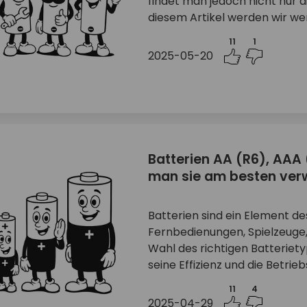
findet man jedoch nicht nur d
diesem Artikel werden wir wen
11
1
2025-05-20
Batterien AA (R6), AAA 
man sie am besten ve
Batterien sind ein Element de
Fernbedienungen, Spielzeuge,
Wahl des richtigen Batteriet
seine Effizienz und die Betrie
11
4
2025-04-29