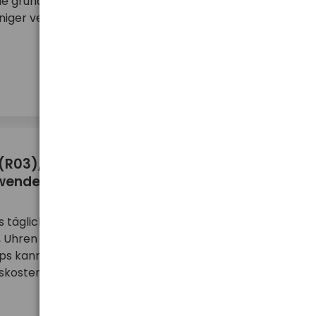
ie grundlegenden Alkalizellen oder NiMH-Akkus. In
iger verbreitete Varianten beschreibe ...
mehr ...
(R03), R14, R20 – Unterschiede und wofür
rwenden kann?
s täglichen Lebens – sie versorgen
 Uhren und sogar Industriegeräte mit Energie. Die
yps kann den Komfort der Nutzung des Geräts,
bskosten beeinflussen. Das Wissen über die Unters ...
mehr ...