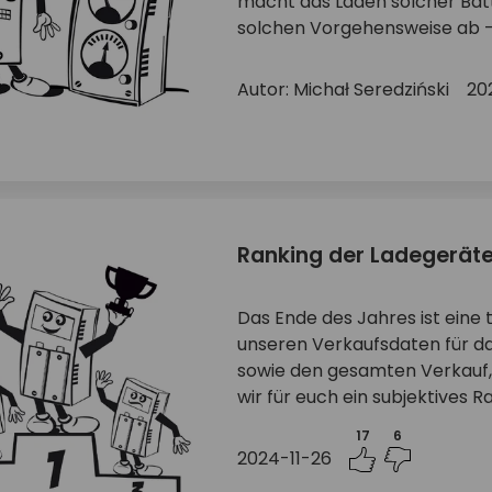
macht das Laden solcher Batt
solchen Vorgehensweise ab - 
Autor: Michał Seredziński
20
Ranking der Ladegeräte
Das Ende des Jahres ist eine t
unseren Verkaufsdaten für das
sowie den gesamten Verkauf, 
wir für euch ein subjektives R
17
6
2024-11-26