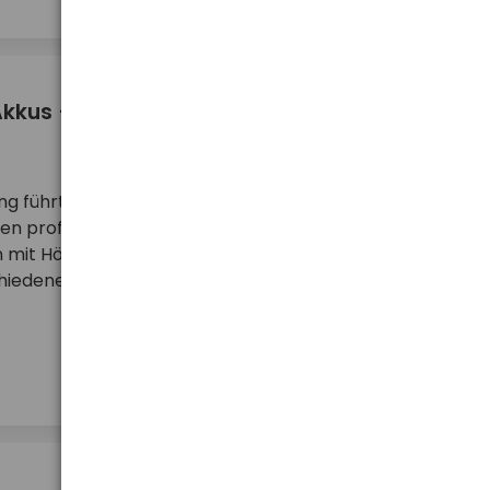
Akkus – welche Lösung sollte man für das
ng führt dazu, dass Hörgeräte immer häufiger von
n profitieren. Solche Geräte können die
 mit Hörproblemen erheblich verbessern. Bei der
chiedene technische Aspekte achten, wie zum
mehr ...