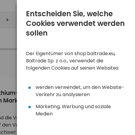
Entscheiden Sie, welche
Cookies verwendet werden
sollen
Der Eigentümer von shop.baltrade.eu,
Baltrade Sp. z o.o., verwendet die
Sortieren
folgenden Cookies auf seinen Websites:
von den neuesten
werden verwendet, um den Website-
Lithium-Batterien CR123 Panasonic –
Verkehr zu analysieren
Markt? Test eines direkten Ersatzes.
Marketing, Werbung und soziale
Medien
sind die Verbraucherbatterien der Marke Panasonic
f den Vertriebsebenen ab Ende 2025 in den
schwer erhältlich geworden. Daher ist die