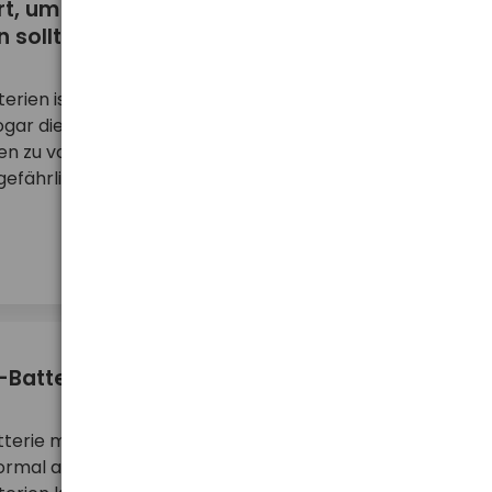
rt, um ihre Lebensdauer zu verlängern
 sollte?
erien ist sehr wichtig, um ihre optimale Leistung
ogar die Lebensdauer zu verlängern. Fehlende
n zu vorzeitigem Entladen oder sogar zu einem
efährlich für die betriebenen Geräte ist. B ...
mehr ...
-Batterien aufladen?
atterie mit einer Kapazität von 3000 mAh gefunden.
ormal auf diese Kapazität aufladen kann? Leider