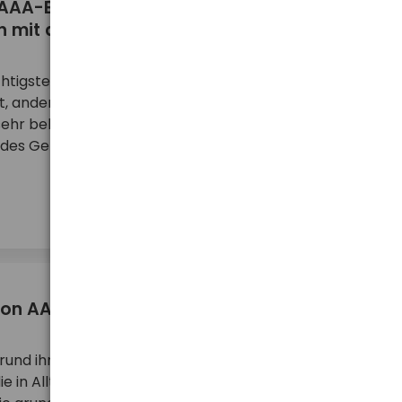
AAA-Batterien - wovon hängt sie ab?
n mit der höchsten Kapazität aus?
ichtigsten Parameter von Batterien. Einerseits
it, andererseits auch die Effizienz der betriebenen
e sehr beliebten AA- und AAA-Batterien, bei denen
t des Geräts vor dem Austausch der ...
mehr ...
on AA-Batterien und -Akkus
und ihrer Größe, sind sehr beliebte, allgemein
ie in Alltagsgeräten eingesetzt werden. Im Verkauf