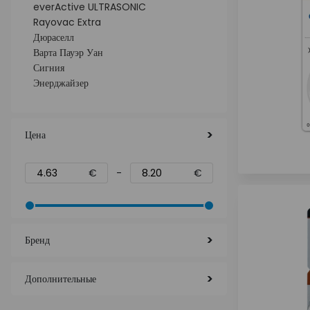
everActive ULTRASONIC
Rayovac Extra
Дюраселл
Варта Пауэр Уан
Сигния
Энерджайзер
Цена
€
-
€
Бренд
Дополнительные