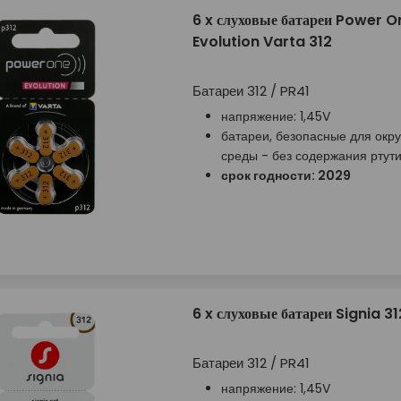
6 x слуховые батареи Power O
Evolution Varta 312
Батареи 312 / PR41
напряжение: 1,45V
батареи, безопасные для ок
среды - без содержания ртут
срок годности: 2029
6 x слуховые батареи Signia 31
Батареи 312 / PR41
напряжение: 1,45V