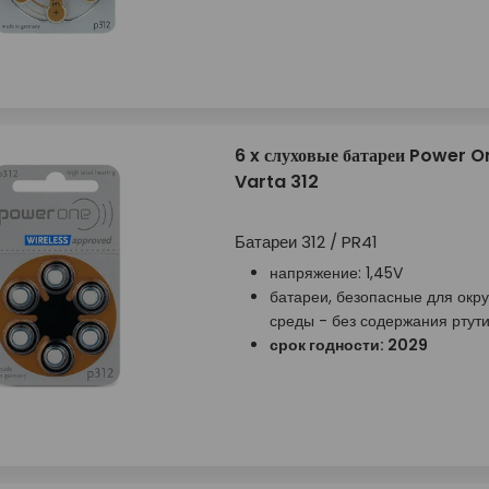
6 x слуховые батареи Power 
Varta 312
Батареи 312 / PR41
напряжение: 1,45V
батареи, безопасные для ок
среды - без содержания ртут
срок годности: 2029