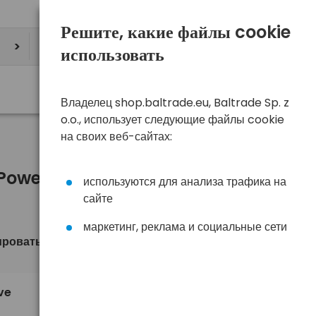
Решите, какие файлы cookie
использовать
Владелец shop.baltrade.eu, Baltrade Sp. z
o.o., использует следующие файлы cookie
на своих веб-сайтах:
 Power One и другие)
используются для анализа трафика на
сайте
маркетинг, реклама и социальные сети
ировать
Видение
по умолчанию
0,85 €
ve