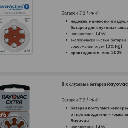
Батареи 312 / PR41
надежные цинково-воздуш
батареи для слуховых аппа
напряжение: 1,45V
экологически чистые батареи 
содержания ртути
(0% Hg)
срок годности: мин. 2029
8 x слуховые батареи Rayovac
Батареи 312 / PR41
батареи поступают непосре
от производителя - компан
Rayovac
напряжение: 1,45V