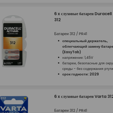
6 x слуховые батареи Duracell
312
Батареи 312 / PR41
специальный держатель,
облегчающий замену батар
(EasyTab)
напряжение: 1,45V
батареи, безопасные для ок
среды - без содержания ртут
срок годности: 2029
6 x слуховые батареи Varta 31
Батареи 312 / PR41