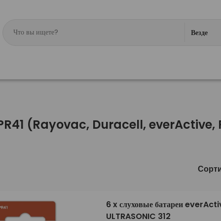
Везде
 PR41 (Rayovac, Duracell, everActive,
Сорт
6 x слуховые батареи everActi
ULTRASONIC 312