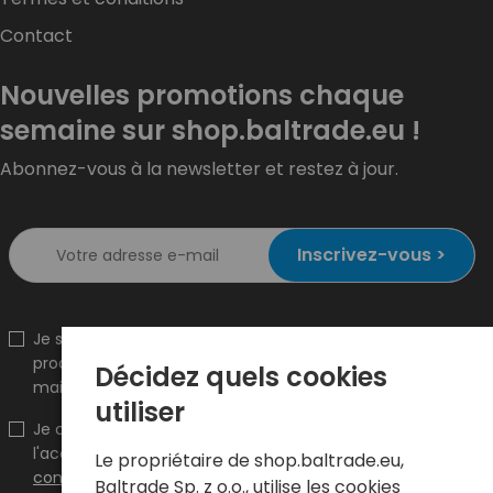
Contact
Nouvelles promotions chaque
semaine sur shop.baltrade.eu !
Abonnez-vous à la newsletter et restez à jour.
Inscrivez-vous >
Je souhaite recevoir des informations sur les nouveaux
produits et promotions sur hurt.com.pl à l'adresse e-
Décidez quels cookies
mail indiquée.
utiliser
Je confirme que j'ai pris connaissance du contenu et
l'accepte.
Conditions générales
et
Politique de
Le propriétaire de shop.baltrade.eu,
confidentialité
et j'accepte les Conditions Générales et
Baltrade Sp. z o.o., utilise les cookies