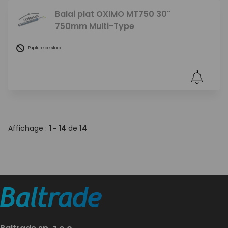
Balai plat OXIMO MT750 30"
750mm Multi-Type
Rupture de stock
Affichage :
1 - 14
de
14